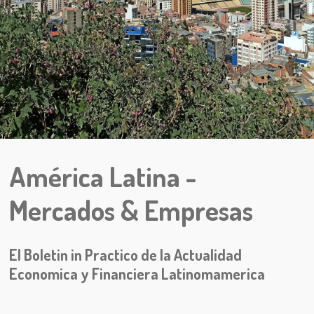
A
mérica
L
atina -
M
ercados
&
E
mpresas
El Boletin in Practico de la Actualidad
Economica y Financiera Latinomamerica